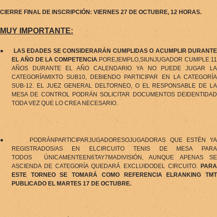
CIERRE FINAL DE INSCRIPCIÓN: VIERNES 27 DE OCTUBRE, 12 HORAS.
MUY IMPORTANTE:
●
LAS EDADES SE CONSIDERARÁN CUMPLIDAS O ACUMPLIR DURANT
EL AÑO DE LA COMPETENCIA
.POREJEMPLO,SIUNJUGADOR CUMPLE 11
AÑOS DURANTE EL AÑO CALENDARIO YA NO PUEDE JUGAR LA
CATEGORÍAMIXTO SUB10, DEBIENDO PARTICIPAR EN LA CATEGORÍA
SUB-12. EL JUEZ GENERAL DELTORNEO, O EL RESPONSABLE DE LA
MESA DE CONTROL PODRÁN SOLICITAR DOCUMENTOS DEIDENTIDAD
TODA VEZ QUE LO CREA NECESARIO.
●
PODRÁNPARTICIPARJUGADORESOJUGADORAS QUE ESTÉN Y
REGISTRADOS/AS EN ELCIRCUITO TENIS DE MESA PARA
TODOS
ÚNICAMENTEEN6TAY7MADIVISIÓN, AUNQUE APENAS S
ASCIENDA DE CATEGORÍA QUEDARÁ EXCLUIDODEL CIRCUITO.
PARA
ESTE TORNEO SE TOMARÁ COMO REFERENCIA ELRANKING TMT
PUBLICADO EL MARTES 17 DE OCTUBRE.