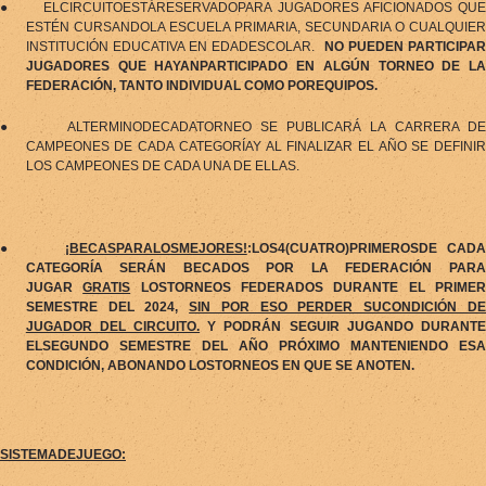
●
ELCIRCUITOESTÁRESERVADOPARA JUGADORES AFICIONADOS QU
ESTÉN CURSANDOLA ESCUELA PRIMARIA, SECUNDARIA O CUALQUIER
INSTITUCIÓN EDUCATIVA EN EDADESCOLAR.
NO PUEDEN PARTICIPAR
JUGADORES QUE HAYANPARTICIPADO EN ALGÚN TORNEO DE LA
FEDERACIÓN, TANTO INDIVIDUAL COMO POREQUIPOS.
●
ALTERMINODECADATORNEO SE PUBLICARÁ LA CARRERA D
CAMPEONES DE CADA CATEGORÍAY AL FINALIZAR EL AÑO SE DEFINIR
LOS CAMPEONES DE CADA UNA DE ELLAS.
●
¡BECASPARALOSMEJORES!
:LOS4(CUATRO)PRIMEROSDE CAD
CATEGORÍA SERÁN BECADOS POR LA FEDERACIÓN PARA
JUGAR
GRATIS
LOSTORNEOS FEDERADOS DURANTE EL PRIME
SEMESTRE DEL 2024,
SIN POR ESO PERDER SUCONDICIÓN D
JUGADOR DEL CIRCUITO.
Y PODRÁN SEGUIR JUGANDO DURANTE
ELSEGUNDO SEMESTRE DEL AÑO PRÓXIMO MANTENIENDO ESA
CONDICIÓN, ABONANDO LOSTORNEOS EN QUE SE ANOTEN.
SISTEMADEJUEGO: