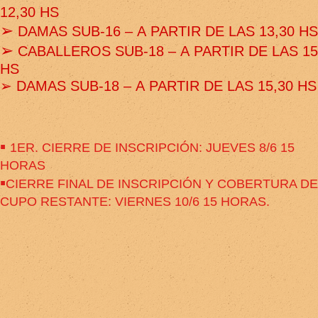
12,30
HS
➢
DAMAS SUB
-
16
–
A
PARTIR DE LAS 1
3
,
3
0 HS
➢
CABALLEROS SUB
-
18
–
A
PARTIR DE LAS 15
HS
➢
DAM
AS
SUB
-
18
–
A
PARTIR DE LAS 1
5,30
HS
▪
1ER. CIERRE DE INSCRIPCIÓN: JUEVES 8/6 15
HORAS
▪
CIERRE FINAL DE INSCRIPCIÓN Y COBERTURA DE
CUPO RESTANTE: VIERNES 10/6 15 HORAS.