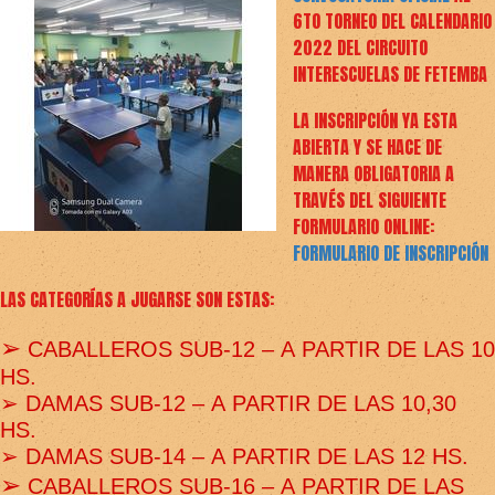
6TO TORNEO DEL CALENDARIO
2022 DEL CIRCUITO
INTERESCUELAS DE FETEMBA
LA INSCRIPCIÓN YA ESTA
ABIERTA Y SE HACE DE
MANERA OBLIGATORIA A
TRAVÉS DEL SIGUIENTE
FORMULARIO ONLINE:
FORMULARIO DE INSCRIPCIÓN
LAS CATEGORÍAS A JUGARSE SON ESTAS:
➢
CAB
ALLEROS
SUB
-
12
–
A
PARTIR DE LAS 10
HS.
➢
DAM
AS
SUB
-
12
–
A
PARTIR DE LAS 10,30
HS.
➢
DAM
AS
SUB
-
14
–
A
PARTIR DE LAS 12 HS.
➢
CABALLEROS SUB
-
16
–
A
PARTIR DE LAS