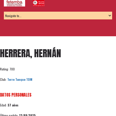
HERRERA, HERNÁN
Rating: 700
Club:
Torre Tanque TDM
DATOS PERSONALES
Edad:
37 años
Último partido:
13/09/2025