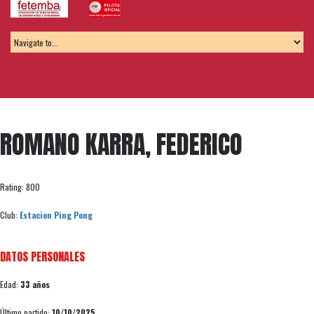
ROMANO KARRA, FEDERICO
Rating: 800
Club:
Estacion Ping Pong
DATOS PERSONALES
Edad:
33 años
Último partido:
10/10/2025