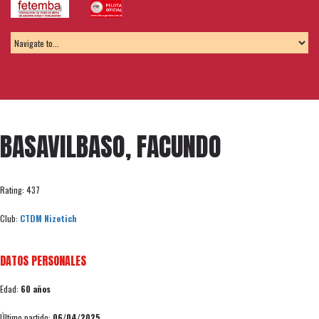
BASAVILBASO, FACUNDO
Rating: 437
Club:
CTDM Nizetich
DATOS PERSONALES
Edad:
60 años
Último partido:
06/04/2025