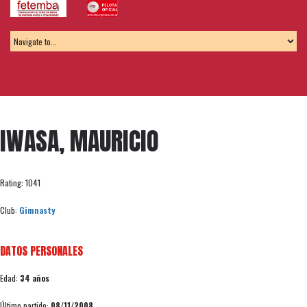
IWASA, MAURICIO
Rating: 1041
Club:
Gimnasty
DATOS PERSONALES
Edad:
34 años
Último partido:
08/11/2008