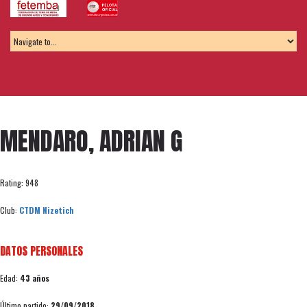
MENDARO, ADRIAN G
Rating: 948
Club:
CTDM Nizetich
DATOS PERSONALES
Edad:
43 años
Último partido:
29/09/2018