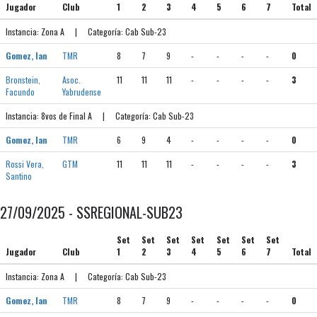
Jugador
Club
1
2
3
4
5
6
7
Total
Instancia: Zona A | Categoría: Cab Sub-23
Gomez, Ian
TMR
8
7
9
-
-
-
-
0
Bronstein,
Asoc.
11
11
11
-
-
-
-
3
Facundo
Yabrudense
Instancia: 8vos de Final A | Categoría: Cab Sub-23
Gomez, Ian
TMR
6
9
4
-
-
-
-
0
Rossi Vera,
GTM
11
11
11
-
-
-
-
3
Santino
27/09/2025 - SSREGIONAL-SUB23
Set
Set
Set
Set
Set
Set
Set
Jugador
Club
1
2
3
4
5
6
7
Total
Instancia: Zona A | Categoría: Cab Sub-23
Gomez, Ian
TMR
8
7
9
-
-
-
-
0