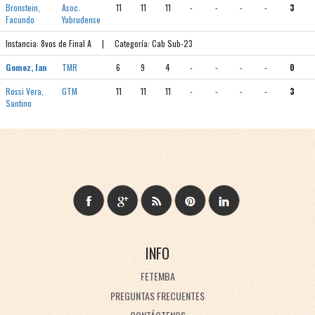
Bronstein,
Asoc.
11
11
11
-
-
-
-
3
Facundo
Yabrudense
Instancia: 8vos de Final A | Categoría: Cab Sub-23
Gomez, Ian
TMR
6
9
4
-
-
-
-
0
Rossi Vera,
GTM
11
11
11
-
-
-
-
3
Santino
INFO
FETEMBA
PREGUNTAS FRECUENTES